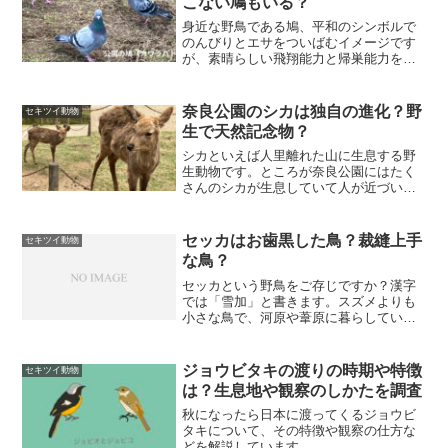
こない鳩もいる？
身近な野鳥である鳩、平和のシンボルで
のんびりとエサをついばむイメージです
が、素晴らしい飛翔能力と帰巣能力を持
っています。鳩の能力を生かした鳩レー
スを紹介します。
奈良公園のシカは独自の進化？野
セキツイ動物
生で天然記念物？
シカといえば人里離れた山に生息する野
生動物です。ところが奈良公園にはたく
さんのシカが生息していて人が近づいて
も逃げるどころか、エサをねだってきま
す。公園内には「鹿せんべい」も売られ
ていて、エサをやることも公認されてい
セッカはお歯黒した鳥？裁縫上手
セキツイ動物
ます。外国人観光客にも人...
な鳥？
セッカという野鳥をご存じですか？漢字
では「雪加」と書きます。スズメよりも
小さな鳥で、河原や葦原に暮らしていま
す。このセッカはなんと裁縫して巣作り
をするんですよ！びっくりしますね。セ
ッカの面白い特徴や生態を調べてみまし
ジョウビタキの渡りの時期や特徴
セキツイ動物
た。
は？生息地や観察のしかたを調査
秋になったら日本に渡ってくるジョウビ
タキについて、その特徴や観察の仕方な
どを解説しています。