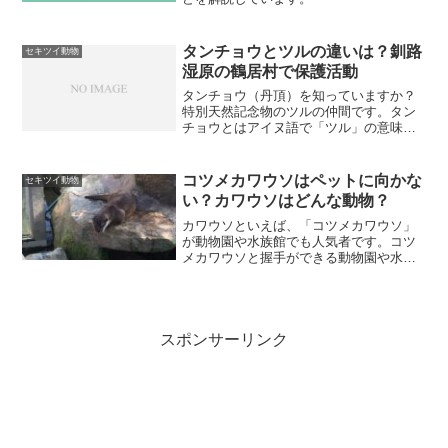
タンチョウとツルの違いは？釧路
セキツイ動物
湿原の鶴居村で保護活動
タンチョウ（丹頂）を知っていますか？
特別天然記念物のツルの仲間です。タン
チョウとはアイヌ語で「ツル」の意味花
札の鶴もJALのロゴマークに使われてい
る鳥もタンチョウですよ。タンチョウは
特別天然記念物です。タンチョウはどの
コツメカワウソはペットに向かな
セキツイ動物
ような鳥なのでしょうか...
い？カワウソはどんな動物？
カワウソといえば、「コツメカワウソ」
が動物園や水族館でも人気者です。コツ
メカワウソと握手ができる動物園や水族
館もあります。テレビ番組でも、タレン
トさんがコツメカワウソと一緒に暮らす
企画がありました。その番組を見てコツ
メカワウソを飼いたい！と...
スポンサーリンク