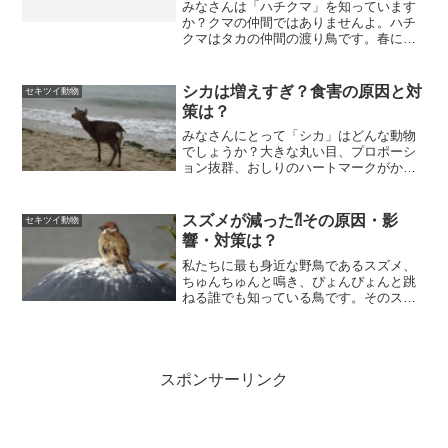
みなさんは「ハチクマ」を知っています
か？クマの仲間ではありませんよ。ハチ
クマはタカの仲間の渡り鳥です。春に南
から日本にやってきて、北海道や本州で
夏を過ごし、秋にまた南の島へと海を渡
っていきます。９月から１０月は日本各
シカは増えすぎ？食害の原因と対
セキツイ動物
所で「ハチクマの渡り」が...
策は？
みなさんにとって「シカ」はどんな動物
でしょうか？大きな丸い目、プロポーシ
ョン抜群、おしりのハートマークがかわ
いい草食動物といったところでしょう
か？奈良公園や宮島はシカがたくさんい
る所で有名ですね。特に奈良公園のシカ
スズメが減った⁈その原因・影
セキツイ動物
は人なつこくて、鹿せんべい...
響・対策は？
私たちに最も身近な野鳥であるスズメ、
ちゅんちゅんと鳴き、ぴょんぴょんと跳
ねる誰でも知っている鳥です。そのスズ
メが昨年２０年ぶりの全国調査で数が大
きく減っていることがわかりました。将
来スズメが絶滅危惧種に指定されるかも
しれません。人間の生活に...
スポンサーリンク