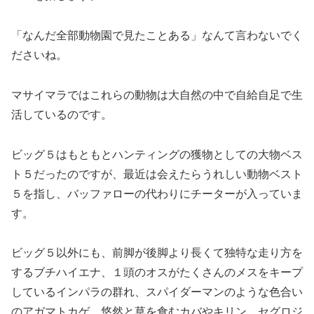
「なんだ全部動物園で見たことある」なんて言わないでく
ださいね。
マサイマラではこれらの動物は大自然の中で自給自足で生
活しているのです。
ビッグ５はもともとハンティングの獲物としての大物ベス
ト５だったのですが、最近は会えたらうれしい動物ベスト
５を指し、バッファローの代わりにチーターが入っていま
す。
ビッグ５以外にも、前脚が後脚より長くて独特な走り方を
するブチハイエナ、１頭のオスがたくさんのメスをキープ
しているインパラの群れ、スパイダーマンのような色合い
のアガマトカゲ、悠然と草を食むカバやキリン、セグロジ