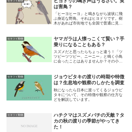
ヒヨドリの鳴き声はうるさい。実
セキツイ動物
は害鳥？
「ヒーヨヒーヨ」と鳴きながら波状に飛
ぶ身近な野鳥、それはヒヨドリです。樹
木があれば市街地でも全国で普通に見ら
れる留鳥（一年中見られる鳥）ですが、
庭にヒヨドリが巣を作ると縁起がいいと
されていたり、逆に害鳥扱いされていた
ヤマガラは人懐っこくて賢い？手
セキツイ動物
りと知らない面もたくさん...
乗りになることもある？
スズメだと思ったらちょっと違う！「ツ
ツピーツツピー、ニーニー」と鳴く小鳥
に会ったことはありませんか？その小鳥
はヤマガラ（山雀）です。背中とお腹が
山吹色（どちらかと言えば赤褐色）だか
らヤマガラと呼ばれます。（諸説あり）
ジョウビタキの渡りの時期や特徴
セキツイ動物
このヤマガラ人懐っこくて...
は？生息地や観察のしかたを調査
秋になったら日本に渡ってくるジョウビ
タキについて、その特徴や観察の仕方な
どを解説しています。
ハチクマはスズメバチの天敵？タ
セキツイ動物
カの秋の渡りの季節がやってき
た！