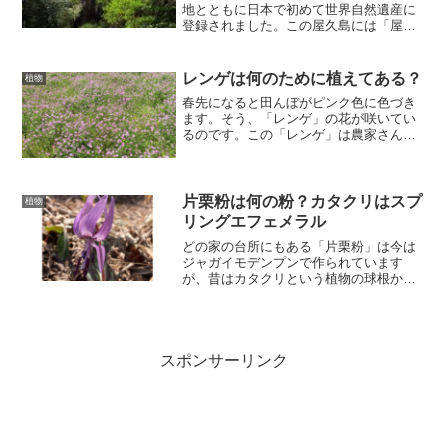
地とともに日本で初めて世界自然遺産に
登録されました。この屋久島には「屋久
杉」と呼ばれる特別天然記念物の杉の木
が見られます。この「屋久杉」は普通の
杉とどう違うのでしょうか。
レンゲは何のために植えてある？
植物
春先になると田んぼがピンク色に色づき
ます。そう、「レンゲ」の花が咲いてい
るのです。この「レンゲ」は農家さんが
田植え前の田んぼにわざわざ植えている
ものです。ではなぜ「レンゲ」を植えて
いるのでしょうか？レンゲは何のために
植えてある？緑肥とは？ ...
片栗粉は何の粉？カタクリはスプ
植物
リングエフェメラル
どの家の台所にもある「片栗粉」は今は
ジャガイモデンプンで作られています
が、昔はカタクリという植物の球根から
作られていました。今では珍しいカタク
リは春先だけ見られる「春植物」です。
スポンサーリンク