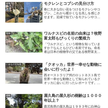
モクレンとコブシの見分け方
植物
春に大きな白い花をつけるモクレンやコ
ブシ、これから暖かくなる兆しを感じさ
せます。近縁で似ているモクレンやコブ
シの見分け方を紹介します。
ワルナスビの名前の由来は？牧野
植物
富太郎もびっくりの繁殖力
「ワルナスビ」という植物を知っていま
すか？なんともひどい名前ですね。命名
者は日本の植物学の父である牧野富太郎
です。NHKの朝ドラの主人公で今話題の
人物です。ワルナスビはどのような植物
なのでしょうか？どこがワルいのか調べ
「クオッカ」世界一幸せな動物に
いきもの豆知識
てみました。
会いに行ったよ！
西オーストラリア州のロットネスト島で
世界一幸せな動物として知られているク
オッカに会いに行ったレポートです。か
わいいクオッカの写真がたくさん載って
います。
屋久島の屋久杉の樹齢は１０００
植物
年以上？
鹿児島県の屋久島は１９９３年に白神山