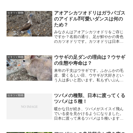
物のイメージが強いですね。「ジョー
ズ」は本当に怖い映画でした。かなり昔
の映画ですが、ユニバーサルスタジオの
アオアシカツオドリはガラパゴス
セキツイ動物
アトラクションもあるので、若...
のアイドル⁈可愛いダンスは何の
ため？
みなさんはアオアシカツオドリをご存じ
ですか？名前の通り、足が鮮やかの青色
のカツオドリです。カツオドリは日本に
もいます。７月３日の「ダーウィンが来
た！」でも、西ノ島で繁殖するカツオド
リが紹介されました。アオアシカツオド
ウサギの足ダンの理由は？ウサギ
セキツイ動物
リではエクアドルのガラパ...
の生態や寿命は？
来年の干支はウサギです。ふかふかの毛
皮、愛くるしい目、ウサギが大好きとい
う人は多いと思います。私もずいぶん前
に「チェリー」という名前のウサギを飼
ったことがあります。見た目はピーター
ラビットそっくりで、とても可愛いので
ツバメの種類、日本に渡ってくる
セキツイ動物
すが、抱っこが嫌いでなか...
ツバメは５種！
暖かな日が続き、ツバメがスイスイ飛ん
でいる姿を見かけるようになりました。
日本に渡って来るツバメは５種います。
「えーっ！全部同じだと思っていた！」
という人も多いでしょう。日本に渡って
来るツバメの種類と特徴を調べてみまし