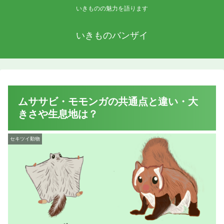
いきものの魅力を語ります
いきものバンザイ
ムササビ・モモンガの共通点と違い・大
きさや生息地は？
セキツイ動物