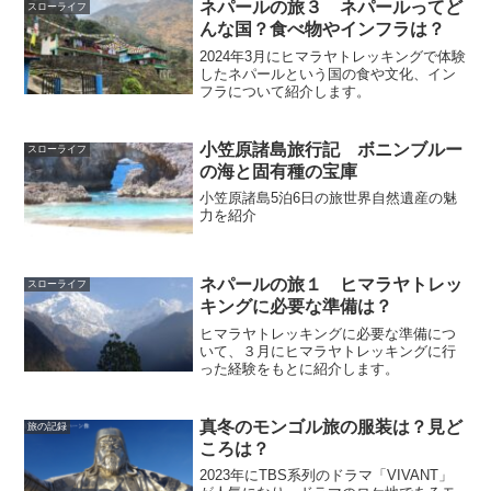
ネパールの旅３ ネパールってど
スローライフ
んな国？食べ物やインフラは？
2024年3月にヒマラヤトレッキングで体験
したネパールという国の食や文化、イン
フラについて紹介します。
小笠原諸島旅行記 ボニンブルー
スローライフ
の海と固有種の宝庫
小笠原諸島5泊6日の旅世界自然遺産の魅
力を紹介
ネパールの旅１ ヒマラヤトレッ
スローライフ
キングに必要な準備は？
ヒマラヤトレッキングに必要な準備につ
いて、３月にヒマラヤトレッキングに行
った経験をもとに紹介します。
真冬のモンゴル旅の服装は？見ど
旅の記録
ころは？
2023年にTBS系列のドラマ「VIVANT」