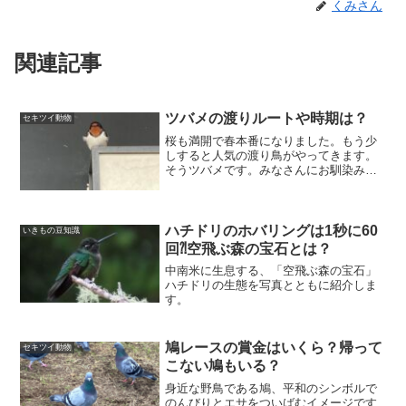
くみさん
関連記事
ツバメの渡りルートや時期は？
セキツイ動物
桜も満開で春本番になりました。もう少
しすると人気の渡り鳥がやってきます。
そうツバメです。みなさんにお馴染みの
ツバメいつ頃どこからやってきて、いつ
頃どこに去っていくのでしょうか？ツバ
メの渡りルートと時期について調べてみ
ました。
ハチドリのホバリングは1秒に60
いきもの豆知識
回⁈空飛ぶ森の宝石とは？
中南米に生息する、「空飛ぶ森の宝石」
ハチドリの生態を写真とともに紹介しま
す。
鳩レースの賞金はいくら？帰って
セキツイ動物
こない鳩もいる？
身近な野鳥である鳩、平和のシンボルで
のんびりとエサをついばむイメージです