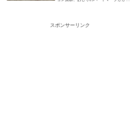
いい草食動物といったところでしょう
か？奈良公園や宮島はシカがたくさんい
る所で有名ですね。特に奈良公園のシカ
は人なつこくて、鹿せんべい...
スポンサーリンク