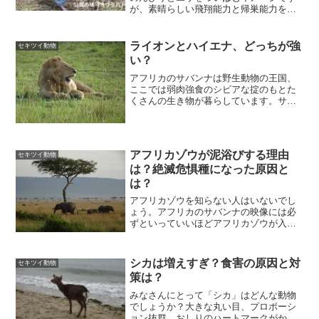
が、素晴らしい飛翔能力と帰巣能力を持
っています。鳩の能力を生かした鳩レー
スを紹介します。
ライオンとハイエナ、どっちが強
セキツイ動物
い？
アフリカのサバンナは野生動物の王国、
ここでは弱肉強食のシビアな掟のもとた
くさんの生き物が暮らしています。サバ
ンナの王者といえばライオンを思い浮か
べ、ハイエナは獲物を横取りする卑怯者
のイメージがありますね。では、ライオ
ンとハイエナではどちらが...
アフリカゾウが泥浴びする理由
セキツイ動物
は？絶滅危惧種になった原因と
は？
アフリカゾウを知らない人はいないでし
ょう。アフリカのサバンナの映像には必
ずといっていいほどアフリカゾウが入っ
ています。アフリカゾウが暮らすサバン
ナは雨季と乾季に分かれていて、生き延
びるためには水を確保することが大切で
シカは増えすぎ？食害の原因と対
セキツイ動物
す。アフリカゾウの泥浴び...
策は？
みなさんにとって「シカ」はどんな動物
でしょうか？大きな丸い目、プロポーシ
ョン抜群、おしりのハートマークがかわ