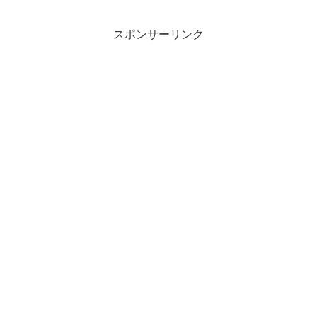
っぽいのですが、北海道の野生動物の中
では登山者の憧れの動物で...
スポンサーリンク