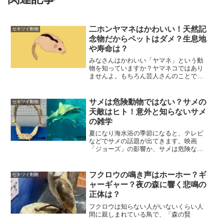
二ホンヤマネはかわいい！天然記
セキツイ動物
念物だからペットはダメ？生息地
や寿命は？
みなさんはかわいい「ヤマネ」という動
物を知っていますか？ヤマネコではあり
ませんよ。もちろん芸人さんのことでも
ありません。小さな体に愛らしい目、そ
して長くてフサフサの尻尾をもち、手の
ひらに収まるくらいの可愛い動物です。
サメは危険動物ではない？サメの
セキツイ動物
実はペットにしたいという...
天敵はヒト！意外と知らないサメ
の雑学
夏になり海水浴の季節になると、テレビ
などでサメの話題が出てきます。映画
「ジョーズ」の影響か、サメは危険な動
物のイメージが強いですね。「ジョー
ズ」は本当に怖い映画でした。かなり昔
の映画ですが、ユニバーサルスタジオの
フクロウの鳴き声はホーホー？ギ
セキツイ動物
アトラクションもあるので、若...
ャーギャー？夜の森に響く悲鳴の
正体は？
フクロウは知らない人がいないくらい人
間に親しまれている鳥で、「森の賢