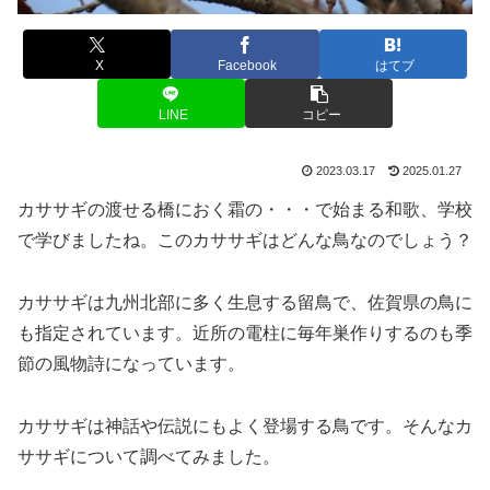
X
Facebook
はてブ
LINE
コピー
2023.03.17
2025.01.27
カササギの渡せる橋におく霜の・・・で始まる和歌、学校
で学びましたね。このカササギはどんな鳥なのでしょう？
カササギは九州北部に多く生息する留鳥で、佐賀県の鳥に
も指定されています。近所の電柱に毎年巣作りするのも季
節の風物詩になっています。
カササギは神話や伝説にもよく登場する鳥です。そんなカ
ササギについて調べてみました。