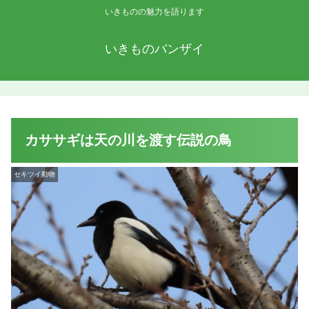
いきものの魅力を語ります
いきものバンザイ
カササギは天の川を渡す伝説の鳥
セキツイ動物