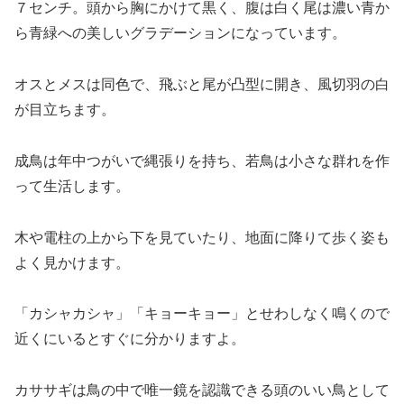
７センチ。頭から胸にかけて黒く、腹は白く尾は濃い青か
ら青緑への美しいグラデーションになっています。
オスとメスは同色で、飛ぶと尾が凸型に開き、風切羽の白
が目立ちます。
成鳥は年中つがいで縄張りを持ち、若鳥は小さな群れを作
って生活します。
木や電柱の上から下を見ていたり、地面に降りて歩く姿も
よく見かけます。
「カシャカシャ」「キョーキョー」とせわしなく鳴くので
近くにいるとすぐに分かりますよ。
カササギは鳥の中で唯一鏡を認識できる頭のいい鳥として