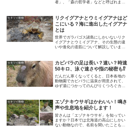
者」、「森の哲学者」などと呼ばれま
す。ハリーポッターでも相棒としてシロ
フクロウが出てきたので、最近はあちこ
ちにフクロウカフェができていたり、ペ
リクイグアナとウミイグアナはど
セキツイ動物
ットとして飼育する人も増えてい...
こにいる？海に進出したイグアナ
とは
世界でガラパゴス諸島にしかいないリク
イグアナとウミイグアナ、その生態の違
いや進化の道筋について解説していま
す。
カピバラの足は長い？速い？時速
セキツイ動物
50キロ、泳ぐ速さや指の秘密も⁉
だんだん寒くなってくると、日本各地の
動物園でカピバラに温泉が用意されて、
ゆず湯につかってのんびりくつろぐカピ
バラの様子がニュースなどで流れます。
その姿を見ると、私たちも癒されますよ
ね？でも、あのカピバラは日本の動物園
エゾナキウサギはかわいい！鳴き
セキツイ動物
限定の仮の姿なのです。カ...
声や生息地を紹介します！
皆さんは「エゾナキウサギ」を知ってい
ますか？日本では北海道の高山にしかい
ない動物なので、名前を聞いたこともな
い人も多いかもしれませんね。ウサギと
呼ぶには耳は丸くて小さく、顔もネズミ